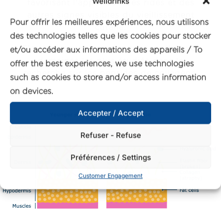
Welldrinks
favorisant l'apparition des rides et des
autres signes visibles du vieillissement
Pour offrir les meilleures expériences, nous utilisons
cutané.
des technologies telles que les cookies pour stocker
C'est pourquoi la peau constitue l'un des
et/ou accéder aux informations des appareils / To
domaines les plus étudiés dans la
offer the best experiences, we use technologies
recherche sur les peptides de collagène.
such as cookies to store and/or access information
on devices.
Accepter / Accept
Refuser - Refuse
Préférences / Settings
Customer Engagement