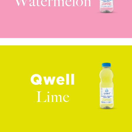
Watermelon
Qwell
Lime