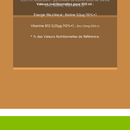
Valeurs nutritionnelles pour 100 ml :
zinc, biotine, vitamine B12.
Énergie 19kJ/4kcal ;
Biotine 5,0
μ
g (10%*)
Vitamine B12 0,25
μ
g (10%*) ;
Zinc 1,0mg (10%*)
* % des Valeurs Nutritionnelles de Référence.