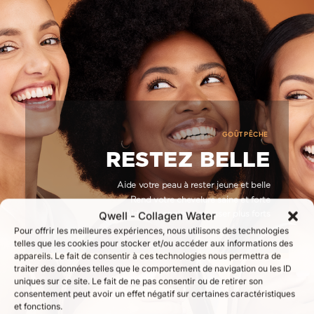
GOÛT PÊCHE
RESTEZ BELLE
Aide votre peau à rester jeune et belle
Rend votre chevelure saine et forte
Aide vos ongles à pousser plus forts
Qwell - Collagen Water
Pour offrir les meilleures expériences, nous utilisons des technologies
telles que les cookies pour stocker et/ou accéder aux informations des
appareils. Le fait de consentir à ces technologies nous permettra de
traiter des données telles que le comportement de navigation ou les ID
uniques sur ce site. Le fait de ne pas consentir ou de retirer son
consentement peut avoir un effet négatif sur certaines caractéristiques
et fonctions.