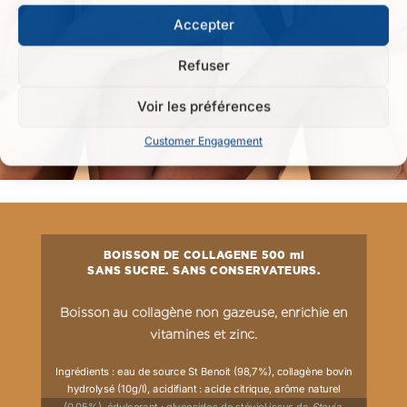
Accepter
Refuser
Voir les préférences
Customer Engagement
BOISSON DE COLLAGENE 500 ml
SANS SUCRE. SANS CONSERVATEURS.
Boisson au collagène non gazeuse, enrichie en
vitamines et zinc.
Ingrédients : eau de source St Benoit (98,7%), collagène bovin
hydrolysé (10g/l), acidifiant : acide citrique, arôme naturel
(0,05%), édulcorant : glycosides de stéviol issus de
Stevia
,