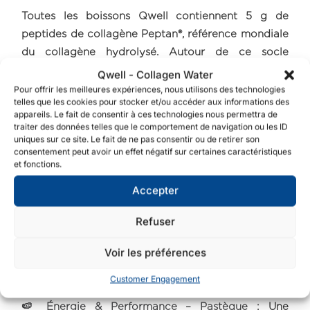
Toutes les boissons Qwell contiennent 5 g de
peptides de collagène Peptan®, référence mondiale
du collagène hydrolysé. Autour de ce socle
commun, chaque recette bénéficie d’une
Qwell - Collagen Water
formulation exclusive, développée spécifiquement
Pour offrir les meilleures expériences, nous utilisons des technologies
telles que les cookies pour stocker et/ou accéder aux informations des
pour Qwell. Chaque combinaison de vitamines,
appareils. Le fait de consentir à ces technologies nous permettra de
minéraux et ingrédients fonctionnels a été conçue
traiter des données telles que le comportement de navigation ou les ID
uniques sur ce site. Le fait de ne pas consentir ou de retirer son
pour agir en synergie avec le collagène et
consentement peut avoir un effet négatif sur certaines caractéristiques
répondre à un objectif précis.
et fonctions.
Accepter
🍑 Beauté – Pêche :
Une formulation dédiée à la
beauté de la peau, des cheveux et des ongles.
Refuser
🍏 Mobilité – Pomme verte :
Une formulation
Voir les préférences
pensée pour accompagner la mobilité et un mode
de vie actif.
Customer Engagement
🍉 Énergie & Performance – Pastèque :
Une