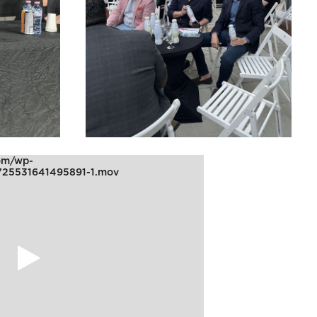
com/wp-
725531641495891-1.mov