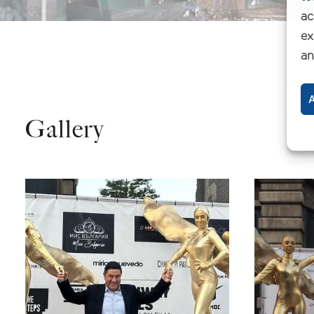
ac
ex
an
A
Gallery