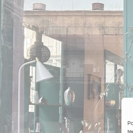
Po
te