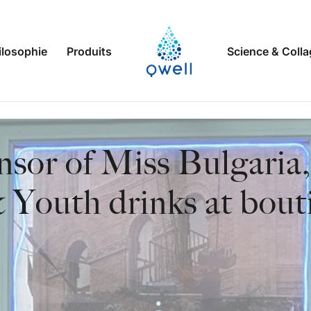
ilosophie
Produits
Science & Coll
nsor of Miss Bulgaria,
 Youth drinks at bout