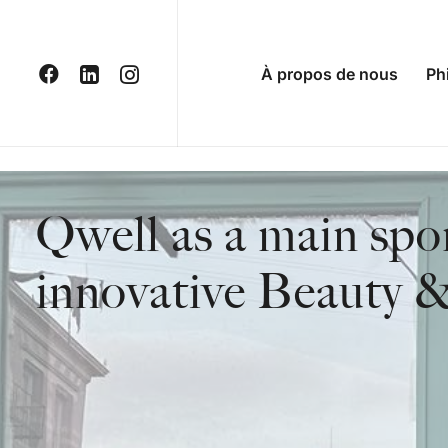
À propos de nous
Ph
Qwell as a main spo
innovative Beauty &