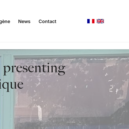
agène
News
Contact
 presenting
ique