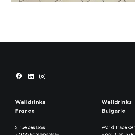
Welldrinks
Welldrinks
France
Bulgarie
2, rue des Bois
World Trade Ce
77300 Fontainebleau
Floor 3, entry B,