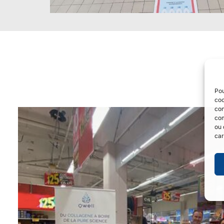
Pou
coo
con
com
ou 
car