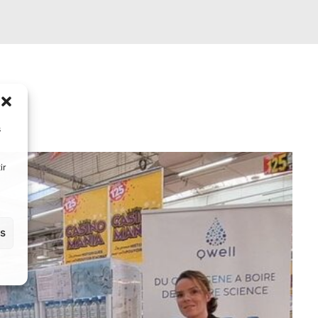
s
ir
es