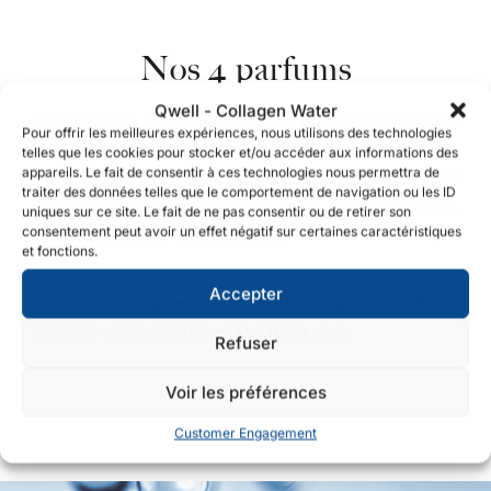
Nos 4 parfums
Qwell - Collagen Water
Nos saveurs classiques de fruit unique ont le goût
Pour offrir les meilleures expériences, nous utilisons des technologies
délicat du fruit. Qwell propose une solution tout-
telles que les cookies pour stocker et/ou accéder aux informations des
appareils. Le fait de consentir à ces technologies nous permettra de
en- un offrant un avantage économique par
traiter des données telles que le comportement de navigation ou les ID
rapport à l’achat séparé de l’eau, des nutriments,
uniques sur ce site. Le fait de ne pas consentir ou de retirer son
consentement peut avoir un effet négatif sur certaines caractéristiques
des vitamines et du collagène.
et fonctions.
Accepter
Goûtez nos saveurs de fruits uniques : Pêche,
Pomme verte, Pastèque et Citron vert.
Refuser
Voir les préférences
Customer Engagement